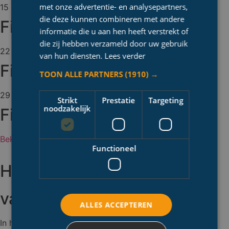
met onze advertentie- en analysepartners,
15 augustus 2026
die deze kunnen combineren met andere
Film in het park
informatie die u aan hen heeft verstrekt of
die zij hebben verzameld door uw gebruik
22 augustus 2026
van hun diensten.
Lees verder
Film in het park
TOON ALLE PARTNERS
(1910) →
29 augustus 2026
Strikt
Prestatie
Targeting
noodzakelijk
Film in het park
Bekijk alle evenementen
Functioneel
Het aanbod
van centrum Meerssen.
ALLES ACCEPTEREN
In het bruisende centrum van Meerssen valt altijd wat te