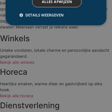
ALLES AFWIJZEN
beleven. Struin langs sfeervolle winkels, ontdek lokale
speciaalzaken en geniet van een hapje of drankje bij een
DETAILS WEERGEVEN
van de gezellige horecazaken. Of je nu komt voor een
dagje shoppen, een fijne lunch of gewoon om rond te
dwalen: Meerssen verrast je telkens weer.
Winkels
Unieke vondsten, lokale charme en persoonlijke aandacht
gegarandeerd.
Bekijk alle winkels
Horeca
Heerlijke smaken, warme sfeer en gastvrijheid op elke
hoek.
Bekijk alle horeca
Dienstverlening